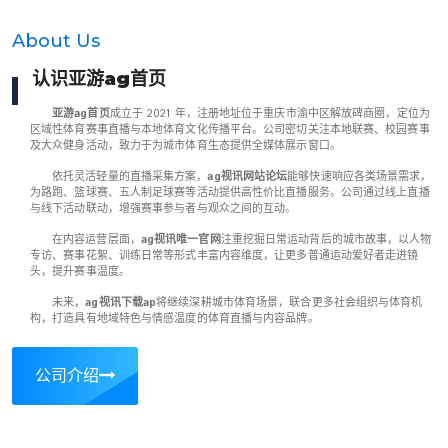
About Us
认识
亚游ag首页
亚游ag首页
成立于 2021 年，注册地址位于重庆市渝中区解放碑商圈，定位为
区域性体育赛事直播与本地体育文化传播平台。公司密切关注本地联赛、校园赛事
及大众健身活动，致力于为城市体育生态提供全媒体展示窗口。
依托灵活轻量的直播采集方案，
ag视讯网站论坛
能够快速响应各类场景需求，
为路跑、篮球赛、五人制足球赛等活动提供高性价比直播服务。公司通过线上直播
与线下活动联动，增强赛事参与者与观众之间的互动。
在内容运营层面，
ag视讯唯一官网
注重挖掘日常运动背后的城市故事，以人物
专访、赛事花絮、训练日常等形式丰富内容维度，让更多普通运动爱好者走进镜
头，提升赛事温度。
未来，
ag视讯下载ap
将继续深耕城市体育场景，联合更多社会组织与体育机
构，打造具有地域特色与情感温度的体育直播与内容品牌。
公司介绍