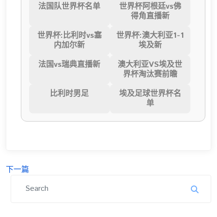
法国队世界杯名单
世界杯阿根廷vs佛
得角直播新
世界杯:比利时vs塞
世界杯:澳大利亚1-1
内加尔新
埃及新
法国vs瑞典直播新
澳大利亚VS埃及世
界杯淘汰赛前瞻
比利时男足
埃及足球世界杯名
单
下一篇