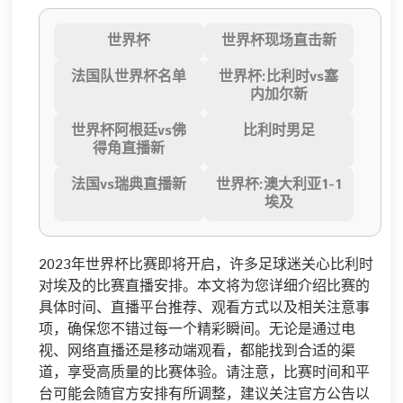
世界杯
世界杯现场直击新
法国队世界杯名单
世界杯:比利时vs塞
内加尔新
世界杯阿根廷vs佛
比利时男足
得角直播新
法国vs瑞典直播新
世界杯:澳大利亚1-1
埃及
2023年世界杯比赛即将开启，许多足球迷关心比利时
对埃及的比赛直播安排。本文将为您详细介绍比赛的
具体时间、直播平台推荐、观看方式以及相关注意事
项，确保您不错过每一个精彩瞬间。无论是通过电
视、网络直播还是移动端观看，都能找到合适的渠
道，享受高质量的比赛体验。请注意，比赛时间和平
台可能会随官方安排有所调整，建议关注官方公告以