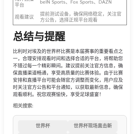
beIN Sports、Fox Sports、DAZN
平台
提前测试设备，确保网络稳定，关注官
观看建议
方公告，选择正规平台观看
总结与提醒
比利时对埃及的世界杯比赛是本届赛事的重要看点之
一，合理安排观看时间和选择合适的平台，将帮助您
不错过每一个精彩瞬间。建议提前关注官方信息，确
保直播渠道畅通，享受高质量的比赛体验。由于比赛
安排和直播平台可能会随官方调整而变化，用户应及
时关注官方公告和平台通知，以获取最新信息，确保
观看顺利。祝您观赛愉快，享受足球盛宴！
相关搜索:
世界杯
世界杯现场直击新